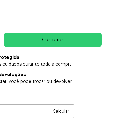
rotegida
 cuidados durante toda a compra.
devoluções
tar, você pode trocar ou devolver.
P:
Alterar CEP
Calcular