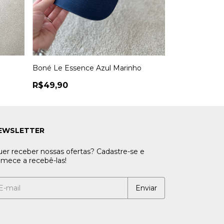
Boné Le Essence Azul Marinho
Boné Le Essen
R$49,90
R$49,90
EWSLETTER
er receber nossas ofertas? Cadastre-se e
mece a recebê-las!