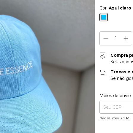
Cor:
Azul claro
Compra p
Seus dados
Trocas e 
Se não gos
Entregas para o CE
Meios de envio
Não sei meu CEP