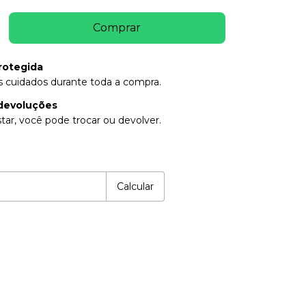
rotegida
 cuidados durante toda a compra.
devoluções
tar, você pode trocar ou devolver.
P:
Alterar CEP
Calcular