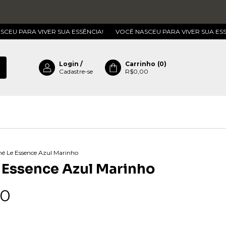
 VIVER SUA ESSÊNCIA!
VOCÊ NASCEU PARA VIVER SUA ESSÊNCIA!
Login
/
Carrinho
(
0
)
Cadastre-se
R$0,00
é Le Essence Azul Marinho
 Essence Azul Marinho
90