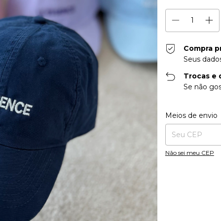
Compra p
Seus dados
Trocas e 
Se não gos
Entregas para o CE
Meios de envio
Não sei meu CEP