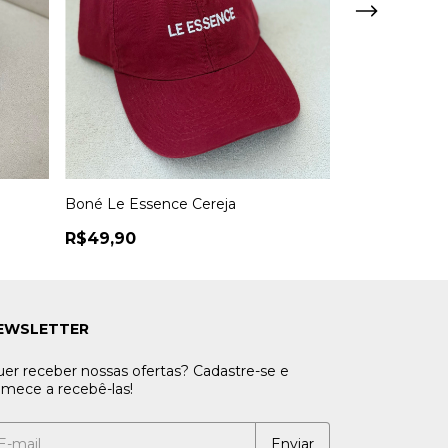
Boné Le Essence Cereja
Boné Le Essen
R$49,90
R$49,90
EWSLETTER
er receber nossas ofertas? Cadastre-se e
mece a recebê-las!