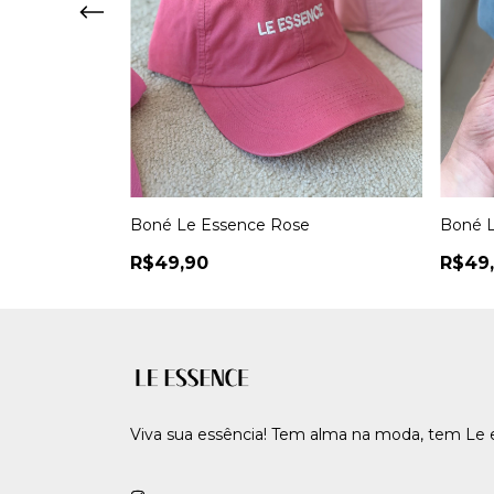
o
Boné Le Essence Rose
Boné L
R$49,90
R$49
Viva sua essência! Tem alma na moda, tem Le 