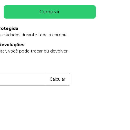
rotegida
 cuidados durante toda a compra.
devoluções
tar, você pode trocar ou devolver.
P:
Alterar CEP
Calcular