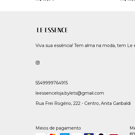
Viva sua essência! Tem alma na moda, tem Le 
5549999764915
leessenceloja.bylets@gmail.com
Rua Frei Rogério, 222 - Centro, Anita Garibaldi
Meios de pagamento
Me
en