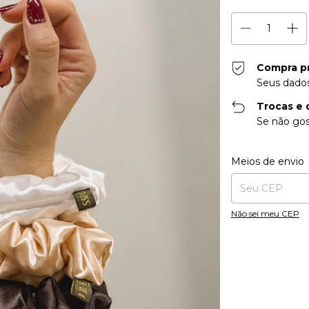
Compra p
Seus dados
Trocas e 
Se não gos
Entregas para o CE
Meios de envio
Não sei meu CEP