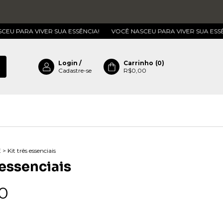
VIVER SUA ESSÊNCIA!
VOCÊ NASCEU PARA VIVER SUA ESSÊNCIA!
Login
/
Carrinho
(
0
)
Cadastre-se
R$0,00
E
>
Kit três essenciais
 essenciais
0