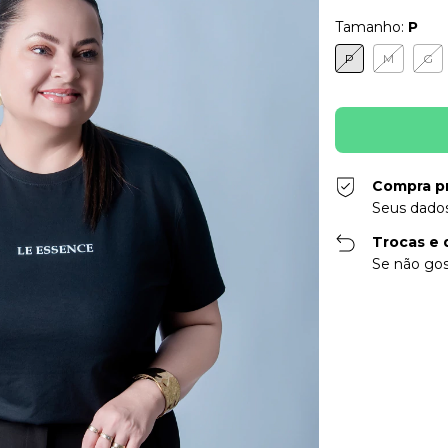
Tamanho:
P
P
M
G
Compra p
Seus dados
Trocas e 
Se não gos