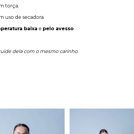
m torça.
em uso de secadora.
peratura baixa
e
pelo avesso
.
 cuide dela com o mesmo carinho.