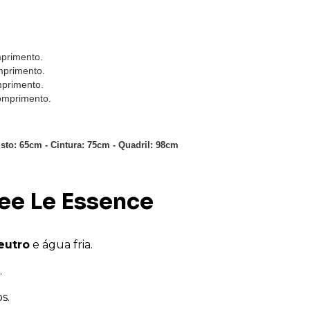
primento.
primento.
primento.
omprimento.
sto: 65cm - Cintura: 75cm - Quadril: 98cm
ee Le Essence
eutro
e água fria.
.
s.