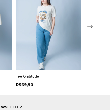
Tee Gratitude
Tee Live Your
R$69,90
R$69,90
EWSLETTER